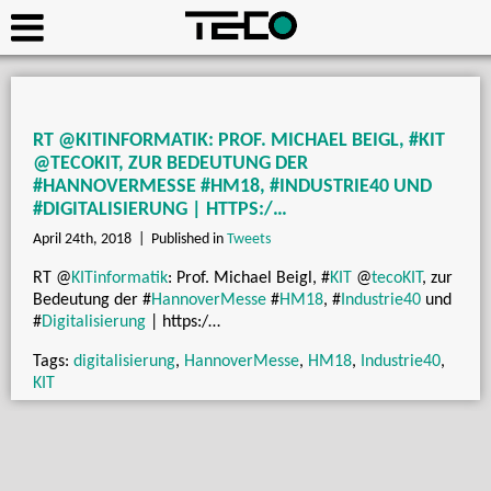
RT @KITINFORMATIK: PROF. MICHAEL BEIGL, #KIT
@TECOKIT, ZUR BEDEUTUNG DER
#HANNOVERMESSE #HM18, #INDUSTRIE40 UND
#DIGITALISIERUNG | HTTPS:/…
April 24th, 2018 |
Published in
Tweets
RT
@
KITinformatik
: Prof. Michael Beigl,
#
KIT
@
tecoKIT
, zur
Bedeutung der
#
HannoverMesse
#
HM18
,
#
Industrie40
und
#
Digitalisierung
| https:/…
Tags:
digitalisierung
,
HannoverMesse
,
HM18
,
Industrie40
,
KIT